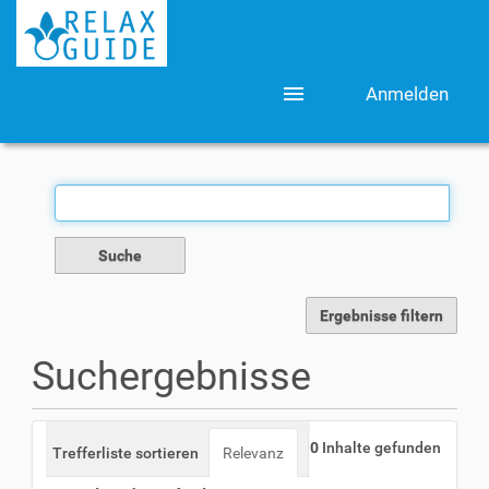
menu
Anmelden
Ergebnisse filtern
Suchergebnisse
0
Inhalte gefunden
Trefferliste sortieren
Relevanz
Datum (neueste zuerst)